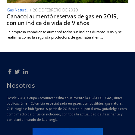
POSTED
Gas Natural
20 DE FEBRERO DE 2020
10
Canacol aumentó reservas de gas en 2019,
ON
DE
con un índice de vida de 9 años
JULIO
DE
La empresa canadiense aumentó todos sus índices durante 2019 y se
2025
reafirma como la segunda productora de gas natural en …
Nosotros
Desde 2014, Grupo Comunicar edita anualmente la GUÍA DEL GAS, única
publicación en Colombia especializada en gases combustibles: gas natural,
GLP, biogás e hidrógeno. A partir de 2018 nace el portal www.guiadelgas.com
como medio de difusión noticioso, con toda la actualidad del fascinante y
cambiante mundo de la energía.