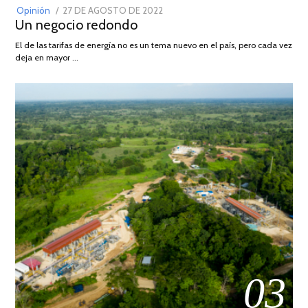
POSTED
Opinión
27 DE AGOSTO DE 2022
30
Un negocio redondo
ON
DE
AGOSTO
El de las tarifas de energía no es un tema nuevo en el país, pero cada vez
DE
deja en mayor …
2022
03