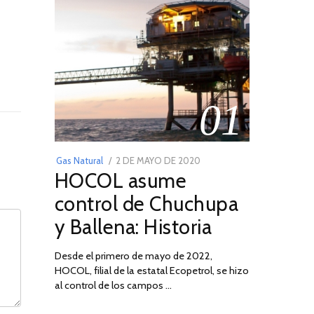
01
POSTED
Gas Natural
2 DE MAYO DE 2020
16
HOCOL asume
ON
DE
FEBRERO
control de Chuchupa
DE
y Ballena: Historia
2026
Desde el primero de mayo de 2022,
HOCOL, filial de la estatal Ecopetrol, se hizo
al control de los campos …