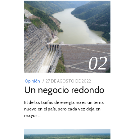
02
POSTED
Opinión
27 DE AGOSTO DE 2022
30
Un negocio redondo
ON
DE
AGOSTO
El de las tarifas de energía no es un tema
DE
nuevo en el país, pero cada vez deja en
2022
mayor …