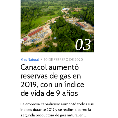
03
POSTED
Gas Natural
20 DE FEBRERO DE 2020
10
Canacol aumentó
ON
DE
JULIO
reservas de gas en
DE
2019, con un índice
2025
de vida de 9 años
La empresa canadiense aumentó todos sus
índices durante 2019 y se reafirma como la
segunda productora de gas natural en …