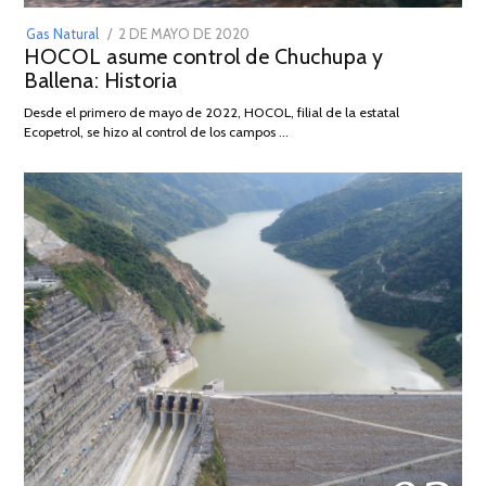
POSTED
Gas Natural
2 DE MAYO DE 2020
16
HOCOL asume control de Chuchupa y
ON
DE
Ballena: Historia
FEBRERO
DE
Desde el primero de mayo de 2022, HOCOL, filial de la estatal
2026
Ecopetrol, se hizo al control de los campos …