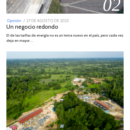
02
POSTED
Opinión
27 DE AGOSTO DE 2022
30
Un negocio redondo
ON
DE
AGOSTO
El de las tarifas de energía no es un tema nuevo en el país, pero cada vez
DE
deja en mayor …
2022