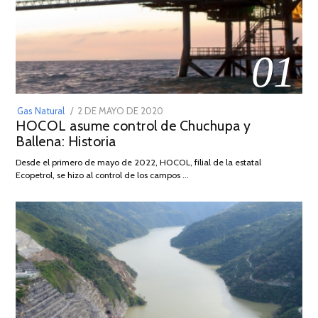
01
POSTED
Gas Natural
2 DE MAYO DE 2020
16
HOCOL asume control de Chuchupa y
ON
DE
Ballena: Historia
FEBRERO
DE
Desde el primero de mayo de 2022, HOCOL, filial de la estatal
2026
Ecopetrol, se hizo al control de los campos …