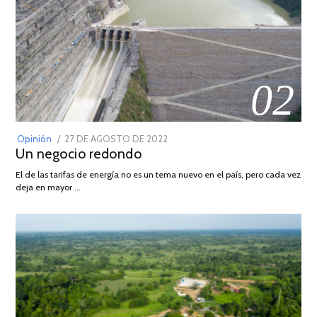
02
POSTED
Opinión
27 DE AGOSTO DE 2022
30
Un negocio redondo
ON
DE
AGOSTO
El de las tarifas de energía no es un tema nuevo en el país, pero cada vez
DE
deja en mayor …
2022