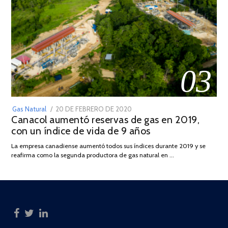
03
POSTED
Gas Natural
20 DE FEBRERO DE 2020
10
Canacol aumentó reservas de gas en 2019,
ON
DE
con un índice de vida de 9 años
JULIO
DE
La empresa canadiense aumentó todos sus índices durante 2019 y se
2025
reafirma como la segunda productora de gas natural en …