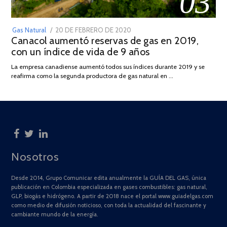
03
POSTED
Gas Natural
20 DE FEBRERO DE 2020
10
Canacol aumentó reservas de gas en 2019,
ON
DE
con un índice de vida de 9 años
JULIO
DE
La empresa canadiense aumentó todos sus índices durante 2019 y se
2025
reafirma como la segunda productora de gas natural en …
Nosotros
Desde 2014, Grupo Comunicar edita anualmente la GUÍA DEL GAS, única
publicación en Colombia especializada en gases combustibles: gas natural,
GLP, biogás e hidrógeno. A partir de 2018 nace el portal www.guiadelgas.com
como medio de difusión noticioso, con toda la actualidad del fascinante y
cambiante mundo de la energía.