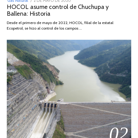
POSTED
Gas Natural
2 DE MAYO DE 2020
16
HOCOL asume control de Chuchupa y
ON
DE
Ballena: Historia
FEBRERO
DE
Desde el primero de mayo de 2022, HOCOL, filial de la estatal
2026
Ecopetrol, se hizo al control de los campos …
02