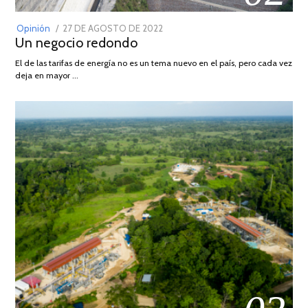
POSTED
Opinión
27 DE AGOSTO DE 2022
30
Un negocio redondo
ON
DE
AGOSTO
El de las tarifas de energía no es un tema nuevo en el país, pero cada vez
DE
deja en mayor …
2022