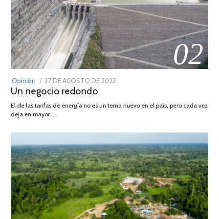
02
POSTED
Opinión
27 DE AGOSTO DE 2022
30
Un negocio redondo
ON
DE
AGOSTO
El de las tarifas de energía no es un tema nuevo en el país, pero cada vez
DE
deja en mayor …
2022