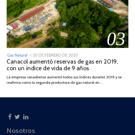
03
POSTED
Gas Natural
20 DE FEBRERO DE 2020
10
Canacol aumentó reservas de gas en 2019,
ON
DE
con un índice de vida de 9 años
JULIO
DE
La empresa canadiense aumentó todos sus índices durante 2019 y se
2025
reafirma como la segunda productora de gas natural en …
Nosotros