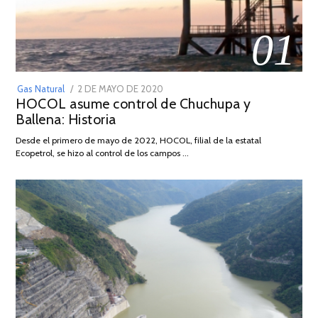
01
POSTED
Gas Natural
2 DE MAYO DE 2020
16
HOCOL asume control de Chuchupa y
ON
DE
Ballena: Historia
FEBRERO
DE
Desde el primero de mayo de 2022, HOCOL, filial de la estatal
2026
Ecopetrol, se hizo al control de los campos …