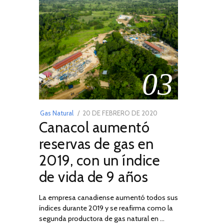
03
POSTED
Gas Natural
20 DE FEBRERO DE 2020
10
Canacol aumentó
ON
DE
JULIO
reservas de gas en
DE
2019, con un índice
2025
de vida de 9 años
La empresa canadiense aumentó todos sus
índices durante 2019 y se reafirma como la
segunda productora de gas natural en …