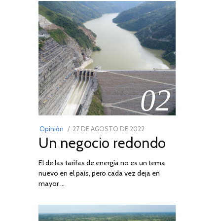
02
POSTED
Opinión
27 DE AGOSTO DE 2022
30
Un negocio redondo
ON
DE
AGOSTO
El de las tarifas de energía no es un tema
DE
nuevo en el país, pero cada vez deja en
2022
mayor …