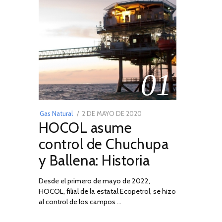
01
POSTED
Gas Natural
2 DE MAYO DE 2020
16
HOCOL asume
ON
DE
FEBRERO
control de Chuchupa
DE
y Ballena: Historia
2026
Desde el primero de mayo de 2022,
HOCOL, filial de la estatal Ecopetrol, se hizo
al control de los campos …