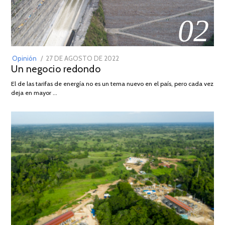
02
POSTED
Opinión
27 DE AGOSTO DE 2022
30
Un negocio redondo
ON
DE
AGOSTO
El de las tarifas de energía no es un tema nuevo en el país, pero cada vez
DE
deja en mayor …
2022