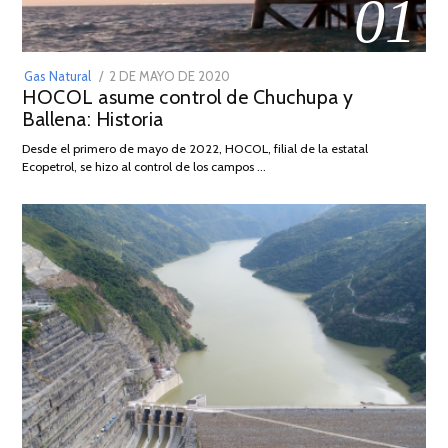
01
POSTED
Gas Natural
2 DE MAYO DE 2020
16
HOCOL asume control de Chuchupa y
ON
DE
Ballena: Historia
FEBRERO
DE
Desde el primero de mayo de 2022, HOCOL, filial de la estatal
2026
Ecopetrol, se hizo al control de los campos …