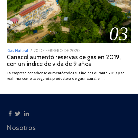
03
POSTED
Gas Natural
20 DE FEBRERO DE 2020
10
Canacol aumentó reservas de gas en 2019,
ON
DE
con un índice de vida de 9 años
JULIO
DE
La empresa canadiense aumentó todos sus índices durante 2019 y se
2025
reafirma como la segunda productora de gas natural en …
Nosotros