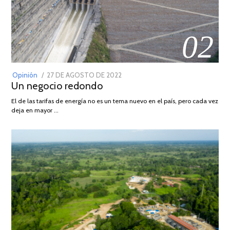
02
POSTED
Opinión
27 DE AGOSTO DE 2022
30
Un negocio redondo
ON
DE
AGOSTO
El de las tarifas de energía no es un tema nuevo en el país, pero cada vez
DE
deja en mayor …
2022