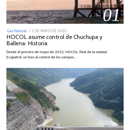
01
POSTED
Gas Natural
2 DE MAYO DE 2020
16
HOCOL asume control de Chuchupa y
ON
DE
Ballena: Historia
FEBRERO
DE
Desde el primero de mayo de 2022, HOCOL, filial de la estatal
2026
Ecopetrol, se hizo al control de los campos …