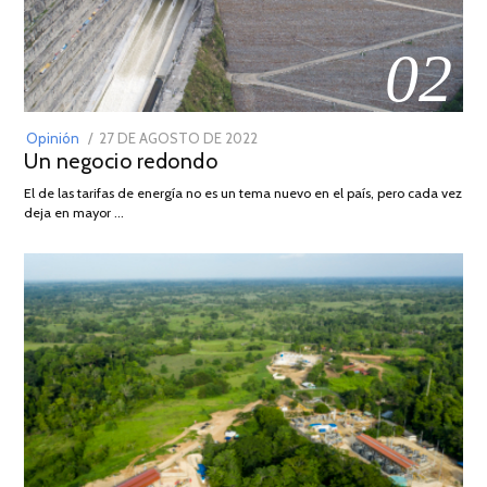
02
POSTED
Opinión
27 DE AGOSTO DE 2022
30
Un negocio redondo
ON
DE
AGOSTO
El de las tarifas de energía no es un tema nuevo en el país, pero cada vez
DE
deja en mayor …
2022