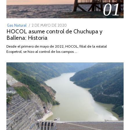
01
POSTED
Gas Natural
2 DE MAYO DE 2020
16
HOCOL asume control de Chuchupa y
ON
DE
Ballena: Historia
FEBRERO
DE
Desde el primero de mayo de 2022, HOCOL, filial de la estatal
2026
Ecopetrol, se hizo al control de los campos …