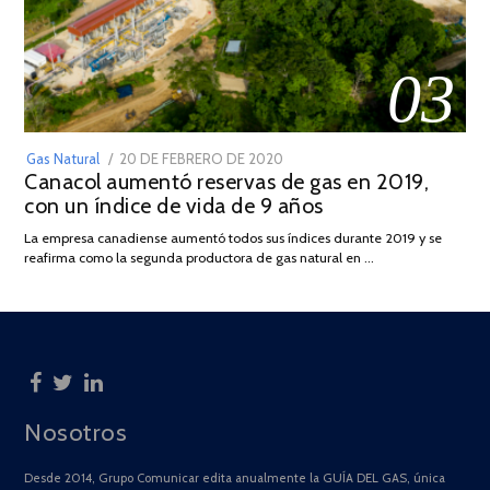
03
POSTED
Gas Natural
20 DE FEBRERO DE 2020
10
Canacol aumentó reservas de gas en 2019,
ON
DE
con un índice de vida de 9 años
JULIO
DE
La empresa canadiense aumentó todos sus índices durante 2019 y se
2025
reafirma como la segunda productora de gas natural en …
Nosotros
Desde 2014, Grupo Comunicar edita anualmente la GUÍA DEL GAS, única