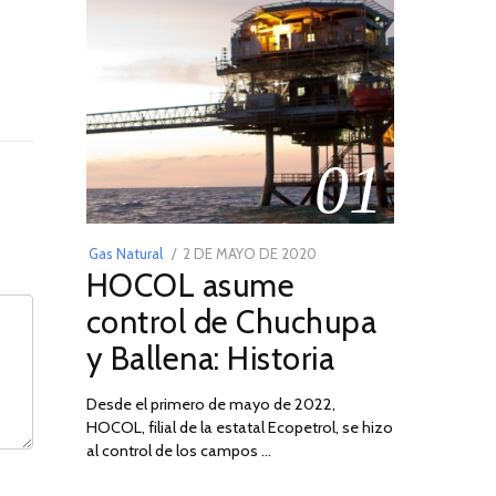
01
POSTED
Gas Natural
2 DE MAYO DE 2020
16
HOCOL asume
ON
DE
FEBRERO
control de Chuchupa
DE
y Ballena: Historia
2026
Desde el primero de mayo de 2022,
HOCOL, filial de la estatal Ecopetrol, se hizo
al control de los campos …