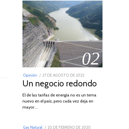
02
POSTED
Opinión
27 DE AGOSTO DE 2022
30
Un negocio redondo
ON
DE
AGOSTO
El de las tarifas de energía no es un tema
DE
nuevo en el país, pero cada vez deja en
2022
03
mayor …
POSTED
Gas Natural
20 DE FEBRERO DE 2020
10