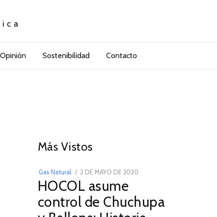
tica
Opinión
Sostenibilidad
Contacto
01
Más Vistos
POSTED
Gas Natural
2 DE MAYO DE 2020
16
HOCOL asume
ON
DE
FEBRERO
control de Chuchupa
DE
2026