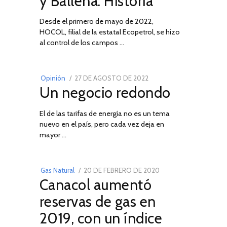
y Ballena: Historia
Desde el primero de mayo de 2022,
HOCOL, filial de la estatal Ecopetrol, se hizo
02
al control de los campos …
POSTED
Opinión
27 DE AGOSTO DE 2022
30
Un negocio redondo
ON
DE
AGOSTO
El de las tarifas de energía no es un tema
DE
nuevo en el país, pero cada vez deja en
2022
03
mayor …
POSTED
Gas Natural
20 DE FEBRERO DE 2020
10
Canacol aumentó
ON
DE
JULIO
reservas de gas en
DE
2019, con un índice
2025