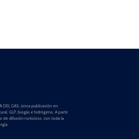
 DEL GAS, única publicación en
ral, GLP, biogás e hidrógeno. A partir
de difusión noticioso, con toda la
rgía.