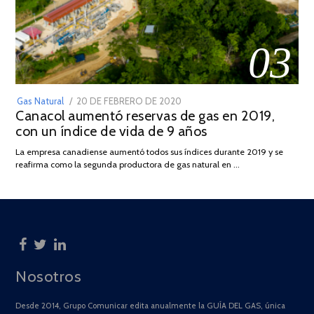
03
POSTED
Gas Natural
20 DE FEBRERO DE 2020
10
Canacol aumentó reservas de gas en 2019,
ON
DE
con un índice de vida de 9 años
JULIO
DE
La empresa canadiense aumentó todos sus índices durante 2019 y se
2025
reafirma como la segunda productora de gas natural en …
Nosotros
Desde 2014, Grupo Comunicar edita anualmente la GUÍA DEL GAS, única