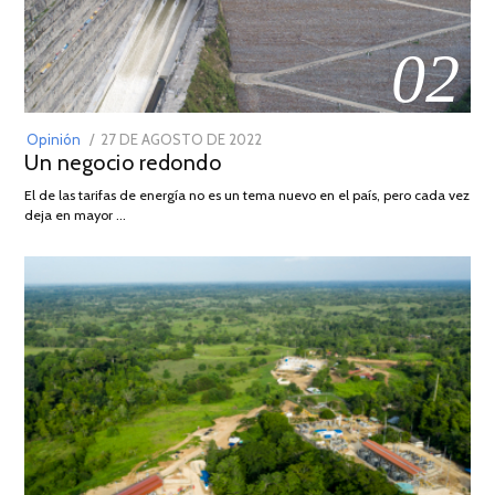
02
POSTED
Opinión
27 DE AGOSTO DE 2022
30
Un negocio redondo
ON
DE
AGOSTO
El de las tarifas de energía no es un tema nuevo en el país, pero cada vez
DE
deja en mayor …
2022