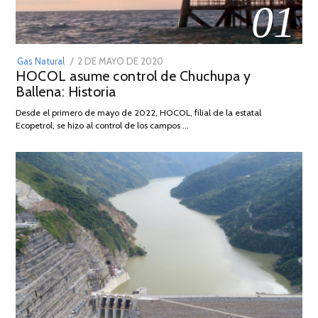
01
POSTED
Gas Natural
2 DE MAYO DE 2020
16
HOCOL asume control de Chuchupa y
ON
DE
Ballena: Historia
FEBRERO
DE
Desde el primero de mayo de 2022, HOCOL, filial de la estatal
2026
Ecopetrol, se hizo al control de los campos …