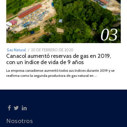
03
POSTED
Gas Natural
20 DE FEBRERO DE 2020
10
Canacol aumentó reservas de gas en 2019,
ON
DE
con un índice de vida de 9 años
JULIO
DE
La empresa canadiense aumentó todos sus índices durante 2019 y se
2025
reafirma como la segunda productora de gas natural en …
Nosotros