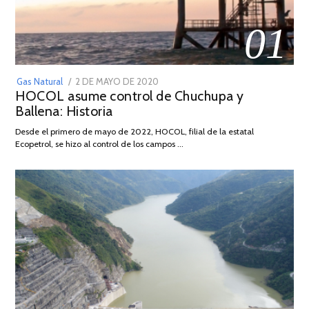
01
POSTED
Gas Natural
2 DE MAYO DE 2020
16
HOCOL asume control de Chuchupa y
ON
DE
Ballena: Historia
FEBRERO
DE
Desde el primero de mayo de 2022, HOCOL, filial de la estatal
2026
Ecopetrol, se hizo al control de los campos …