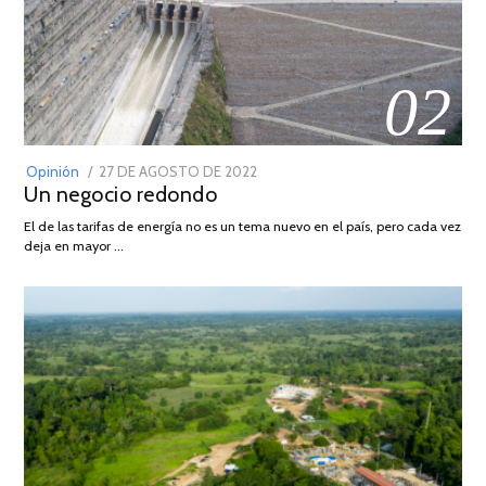
02
POSTED
Opinión
27 DE AGOSTO DE 2022
30
Un negocio redondo
ON
DE
AGOSTO
El de las tarifas de energía no es un tema nuevo en el país, pero cada vez
DE
deja en mayor …
2022