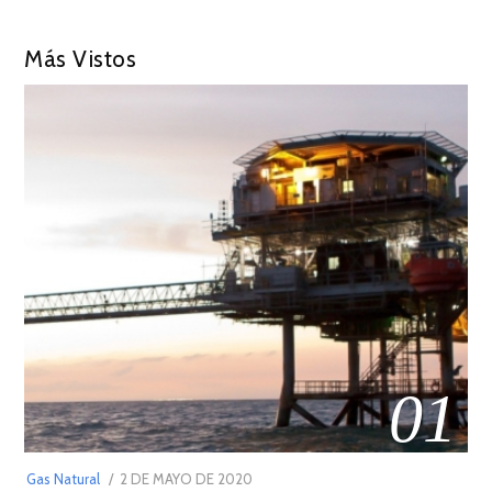
Más Vistos
01
POSTED
Gas Natural
2 DE MAYO DE 2020
16