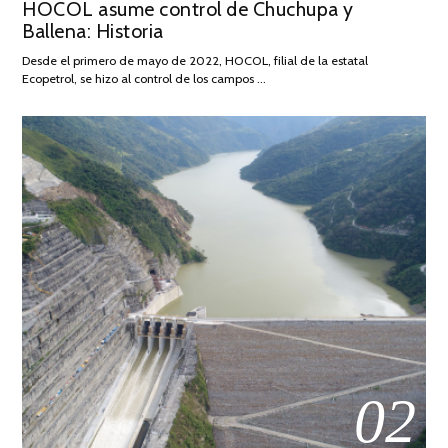
HOCOL asume control de Chuchupa y
ON
DE
Ballena: Historia
FEBRERO
DE
Desde el primero de mayo de 2022, HOCOL, filial de la estatal
2026
Ecopetrol, se hizo al control de los campos …
02