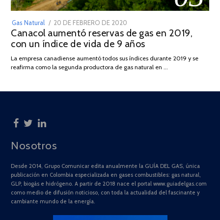
POSTED
Gas Natural
20 DE FEBRERO DE 2020
10
Canacol aumentó reservas de gas en 2019,
ON
DE
con un índice de vida de 9 años
JULIO
DE
La empresa canadiense aumentó todos sus índices durante 2019 y se
2025
reafirma como la segunda productora de gas natural en …
Nosotros
Desde 2014, Grupo Comunicar edita anualmente la GUÍA DEL GAS, única
publicación en Colombia especializada en gases combustibles: gas natural,
GLP, biogás e hidrógeno. A partir de 2018 nace el portal www.guiadelgas.com
como medio de difusión noticioso, con toda la actualidad del fascinante y
cambiante mundo de la energía.