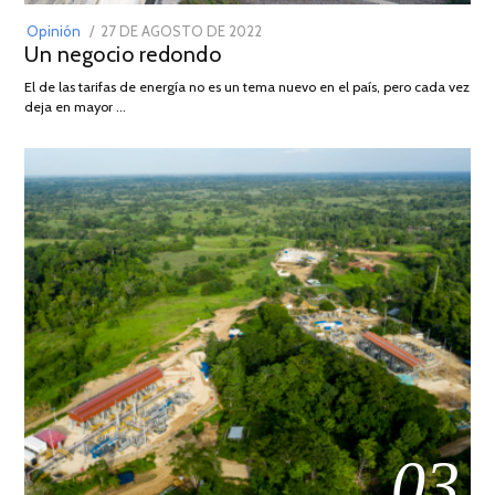
POSTED
Opinión
27 DE AGOSTO DE 2022
30
Un negocio redondo
ON
DE
AGOSTO
El de las tarifas de energía no es un tema nuevo en el país, pero cada vez
DE
deja en mayor …
2022
03