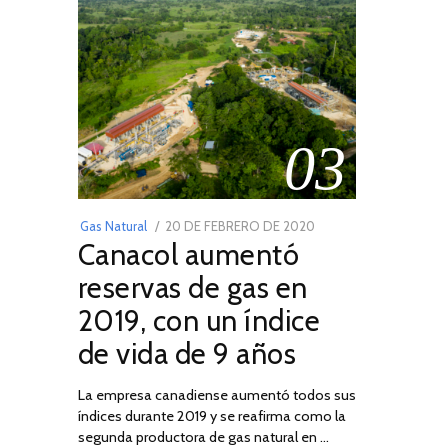
03
POSTED
Gas Natural
20 DE FEBRERO DE 2020
10
Canacol aumentó
ON
DE
JULIO
reservas de gas en
DE
2019, con un índice
2025
de vida de 9 años
La empresa canadiense aumentó todos sus
índices durante 2019 y se reafirma como la
segunda productora de gas natural en …