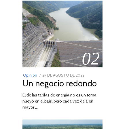
02
POSTED
Opinión
27 DE AGOSTO DE 2022
30
Un negocio redondo
ON
DE
AGOSTO
El de las tarifas de energía no es un tema
DE
nuevo en el país, pero cada vez deja en
2022
mayor …