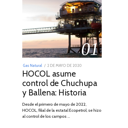
01
POSTED
Gas Natural
2 DE MAYO DE 2020
16
HOCOL asume
ON
DE
FEBRERO
control de Chuchupa
DE
y Ballena: Historia
2026
Desde el primero de mayo de 2022,
HOCOL, filial de la estatal Ecopetrol, se hizo
al control de los campos …