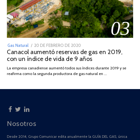
03
POSTED
Gas Natural
20 DE FEBRERO DE 2020
10
Canacol aumentó reservas de gas en 2019,
ON
DE
con un índice de vida de 9 años
JULIO
DE
La empresa canadiense aumentó todos sus índices durante 2019 y se
2025
reafirma como la segunda productora de gas natural en …
Nosotros
Desde 2014, Grupo Comunicar edita anualmente la GUÍA DEL GAS, única