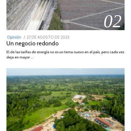
02
POSTED
Opinión
27 DE AGOSTO DE 2022
30
Un negocio redondo
ON
DE
AGOSTO
El de las tarifas de energía no es un tema nuevo en el país, pero cada vez
DE
deja en mayor …
2022