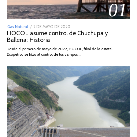
01
POSTED
Gas Natural
2 DE MAYO DE 2020
16
HOCOL asume control de Chuchupa y
ON
DE
Ballena: Historia
FEBRERO
DE
Desde el primero de mayo de 2022, HOCOL, filial de la estatal
2026
Ecopetrol, se hizo al control de los campos …