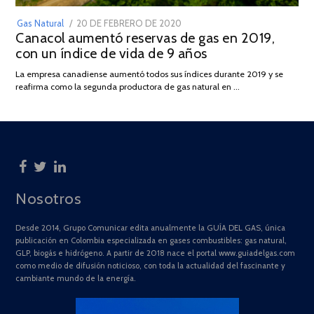
POSTED
Gas Natural
20 DE FEBRERO DE 2020
10
Canacol aumentó reservas de gas en 2019,
ON
DE
con un índice de vida de 9 años
JULIO
DE
La empresa canadiense aumentó todos sus índices durante 2019 y se
2025
reafirma como la segunda productora de gas natural en …
Nosotros
Desde 2014, Grupo Comunicar edita anualmente la GUÍA DEL GAS, única
publicación en Colombia especializada en gases combustibles: gas natural,
GLP, biogás e hidrógeno. A partir de 2018 nace el portal www.guiadelgas.com
como medio de difusión noticioso, con toda la actualidad del fascinante y
cambiante mundo de la energía.