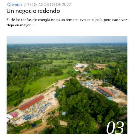
POSTED
Opinión
27 DE AGOSTO DE 2022
30
Un negocio redondo
ON
DE
AGOSTO
El de las tarifas de energía no es un tema nuevo en el país, pero cada vez
DE
deja en mayor …
2022
03