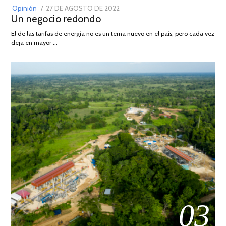
POSTED
Opinión
27 DE AGOSTO DE 2022
30
Un negocio redondo
ON
DE
AGOSTO
El de las tarifas de energía no es un tema nuevo en el país, pero cada vez
DE
deja en mayor …
2022
03