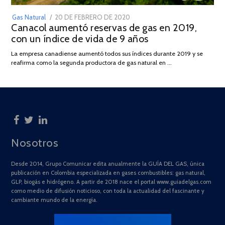
POSTED
Gas Natural
20 DE FEBRERO DE 2020
10
Canacol aumentó reservas de gas en 2019,
ON
DE
con un índice de vida de 9 años
JULIO
DE
La empresa canadiense aumentó todos sus índices durante 2019 y se
2025
reafirma como la segunda productora de gas natural en …
Nosotros
Desde 2014, Grupo Comunicar edita anualmente la GUÍA DEL GAS, única
publicación en Colombia especializada en gases combustibles: gas natural,
GLP, biogás e hidrógeno. A partir de 2018 nace el portal www.guiadelgas.com
como medio de difusión noticioso, con toda la actualidad del fascinante y
cambiante mundo de la energía.