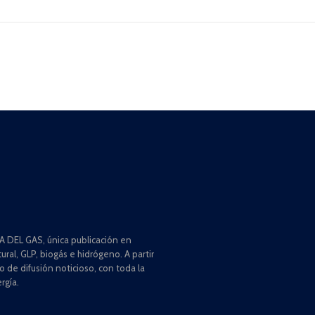
 DEL GAS, única publicación en
ral, GLP, biogás e hidrógeno. A partir
de difusión noticioso, con toda la
rgía.