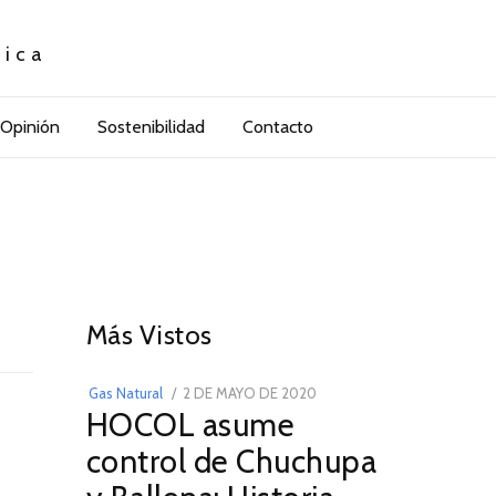
tica
Opinión
Sostenibilidad
Contacto
01
Más Vistos
POSTED
Gas Natural
2 DE MAYO DE 2020
16
HOCOL asume
ON
DE
FEBRERO
control de Chuchupa
DE
2026