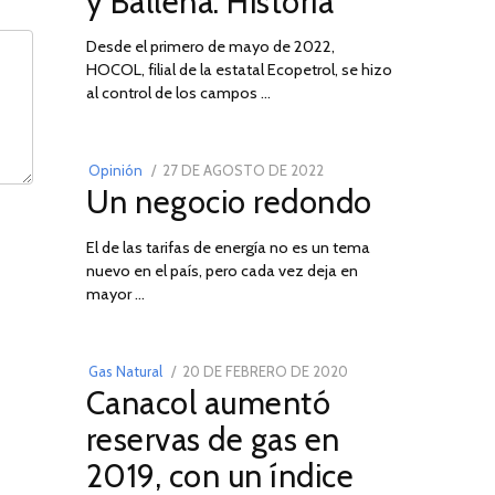
y Ballena: Historia
Desde el primero de mayo de 2022,
HOCOL, filial de la estatal Ecopetrol, se hizo
02
al control de los campos …
POSTED
Opinión
27 DE AGOSTO DE 2022
30
Un negocio redondo
ON
DE
AGOSTO
El de las tarifas de energía no es un tema
DE
nuevo en el país, pero cada vez deja en
2022
03
mayor …
POSTED
Gas Natural
20 DE FEBRERO DE 2020
10
Canacol aumentó
ON
DE
JULIO
reservas de gas en
DE
2019, con un índice
2025