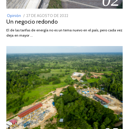
POSTED
Opinión
27 DE AGOSTO DE 2022
30
Un negocio redondo
ON
DE
AGOSTO
El de las tarifas de energía no es un tema nuevo en el país, pero cada vez
DE
deja en mayor …
2022