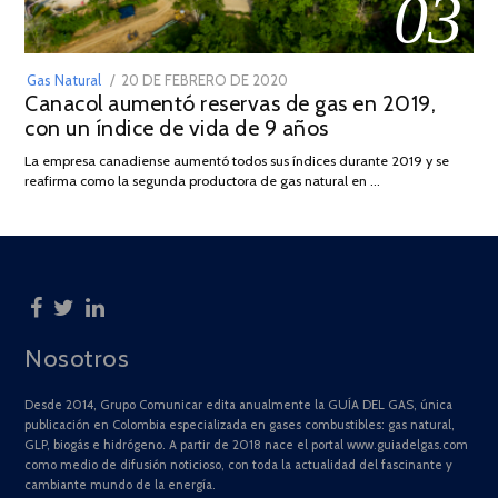
03
POSTED
Gas Natural
20 DE FEBRERO DE 2020
10
Canacol aumentó reservas de gas en 2019,
ON
DE
con un índice de vida de 9 años
JULIO
DE
La empresa canadiense aumentó todos sus índices durante 2019 y se
2025
reafirma como la segunda productora de gas natural en …
Nosotros
Desde 2014, Grupo Comunicar edita anualmente la GUÍA DEL GAS, única
publicación en Colombia especializada en gases combustibles: gas natural,
GLP, biogás e hidrógeno. A partir de 2018 nace el portal www.guiadelgas.com
como medio de difusión noticioso, con toda la actualidad del fascinante y
cambiante mundo de la energía.