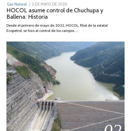
POSTED
Gas Natural
2 DE MAYO DE 2020
16
HOCOL asume control de Chuchupa y
ON
DE
Ballena: Historia
FEBRERO
DE
Desde el primero de mayo de 2022, HOCOL, filial de la estatal
2026
Ecopetrol, se hizo al control de los campos …
02