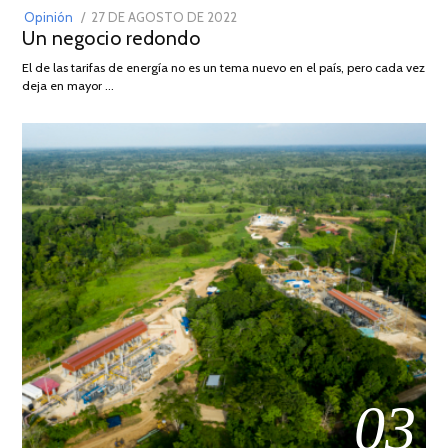
POSTED
Opinión
27 DE AGOSTO DE 2022
30
Un negocio redondo
ON
DE
AGOSTO
El de las tarifas de energía no es un tema nuevo en el país, pero cada vez
DE
deja en mayor …
2022
03