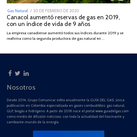
POSTED
Gas Natural
20 DE FEBRERO DE 2020
10
Canacol aumentó reservas de gas en 2019,
ON
DE
con un índice de vida de 9 años
JULIO
DE
La empresa canadiense aumentó todos sus índices durante 2019 y se
2025
reafirma como la segunda productora de gas natural en …
Nosotros
Desde 2014, Grupo Comunicar edita anualmente la GUÍA DEL GAS, única
publicación en Colombia especializada en gases combustibles: gas natural,
GLP, biogás e hidrógeno. A partir de 2018 nace el portal www.guiadelgas.com
como medio de difusión noticioso, con toda la actualidad del fascinante y
cambiante mundo de la energía.