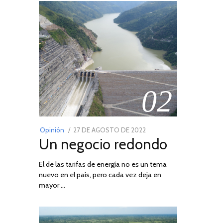
02
POSTED
Opinión
27 DE AGOSTO DE 2022
30
Un negocio redondo
ON
DE
AGOSTO
El de las tarifas de energía no es un tema
DE
nuevo en el país, pero cada vez deja en
2022
mayor …