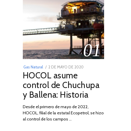
01
POSTED
Gas Natural
2 DE MAYO DE 2020
16
HOCOL asume
ON
DE
FEBRERO
control de Chuchupa
DE
y Ballena: Historia
2026
Desde el primero de mayo de 2022,
HOCOL, filial de la estatal Ecopetrol, se hizo
al control de los campos …