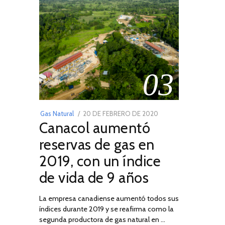
03
POSTED
Gas Natural
20 DE FEBRERO DE 2020
10
Canacol aumentó
ON
DE
JULIO
reservas de gas en
DE
2019, con un índice
2025
de vida de 9 años
La empresa canadiense aumentó todos sus
índices durante 2019 y se reafirma como la
segunda productora de gas natural en …