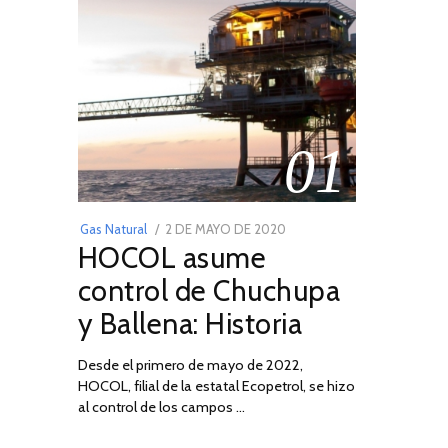
01
POSTED
Gas Natural
2 DE MAYO DE 2020
16
HOCOL asume
ON
DE
FEBRERO
control de Chuchupa
DE
y Ballena: Historia
2026
Desde el primero de mayo de 2022,
HOCOL, filial de la estatal Ecopetrol, se hizo
al control de los campos …