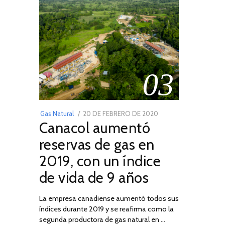
03
POSTED
Gas Natural
20 DE FEBRERO DE 2020
10
Canacol aumentó
ON
DE
JULIO
reservas de gas en
DE
2019, con un índice
2025
de vida de 9 años
La empresa canadiense aumentó todos sus
índices durante 2019 y se reafirma como la
segunda productora de gas natural en …