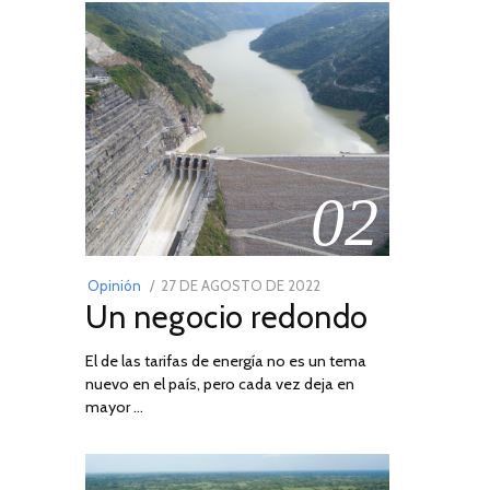
02
POSTED
Opinión
27 DE AGOSTO DE 2022
30
Un negocio redondo
ON
DE
AGOSTO
El de las tarifas de energía no es un tema
DE
nuevo en el país, pero cada vez deja en
2022
mayor …