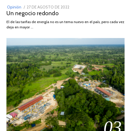
POSTED
Opinión
27 DE AGOSTO DE 2022
30
Un negocio redondo
ON
DE
AGOSTO
El de las tarifas de energía no es un tema nuevo en el país, pero cada vez
DE
deja en mayor …
2022
03