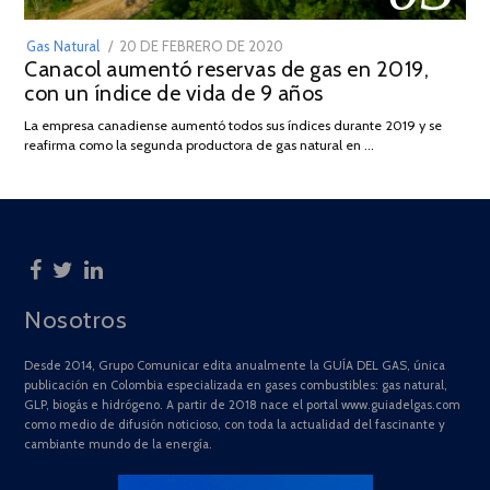
POSTED
Gas Natural
20 DE FEBRERO DE 2020
10
Canacol aumentó reservas de gas en 2019,
ON
DE
con un índice de vida de 9 años
JULIO
DE
La empresa canadiense aumentó todos sus índices durante 2019 y se
2025
reafirma como la segunda productora de gas natural en …
Nosotros
Desde 2014, Grupo Comunicar edita anualmente la GUÍA DEL GAS, única
publicación en Colombia especializada en gases combustibles: gas natural,
GLP, biogás e hidrógeno. A partir de 2018 nace el portal www.guiadelgas.com
como medio de difusión noticioso, con toda la actualidad del fascinante y
cambiante mundo de la energía.