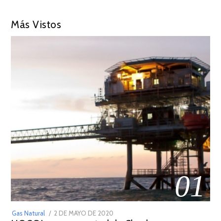
Más Vistos
01
POSTED
Gas Natural
2 DE MAYO DE 2020
16