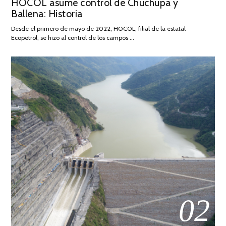
HOCOL asume control de Chuchupa y
ON
DE
Ballena: Historia
FEBRERO
DE
Desde el primero de mayo de 2022, HOCOL, filial de la estatal
2026
Ecopetrol, se hizo al control de los campos …
02