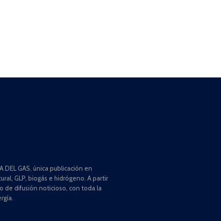
 DEL GAS, única publicación en
ral, GLP, biogás e hidrógeno. A partir
de difusión noticioso, con toda la
rgía.