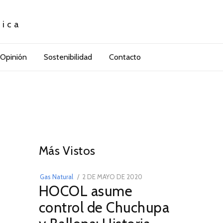
tica
Opinión
Sostenibilidad
Contacto
01
Más Vistos
POSTED
Gas Natural
2 DE MAYO DE 2020
16
HOCOL asume
ON
DE
FEBRERO
control de Chuchupa
DE
2026