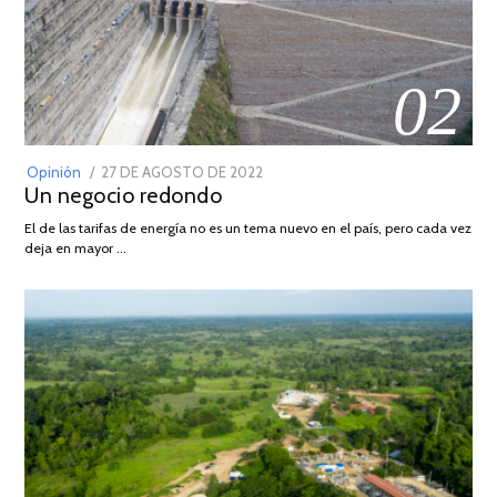
02
POSTED
Opinión
27 DE AGOSTO DE 2022
30
Un negocio redondo
ON
DE
AGOSTO
El de las tarifas de energía no es un tema nuevo en el país, pero cada vez
DE
deja en mayor …
2022