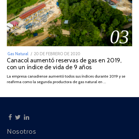
03
POSTED
Gas Natural
20 DE FEBRERO DE 2020
10
Canacol aumentó reservas de gas en 2019,
ON
DE
con un índice de vida de 9 años
JULIO
DE
La empresa canadiense aumentó todos sus índices durante 2019 y se
2025
reafirma como la segunda productora de gas natural en …
Nosotros