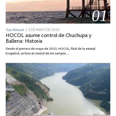
01
POSTED
Gas Natural
2 DE MAYO DE 2020
16
HOCOL asume control de Chuchupa y
ON
DE
Ballena: Historia
FEBRERO
DE
Desde el primero de mayo de 2022, HOCOL, filial de la estatal
2026
Ecopetrol, se hizo al control de los campos …