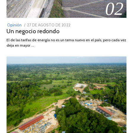
02
POSTED
Opinión
27 DE AGOSTO DE 2022
30
Un negocio redondo
ON
DE
AGOSTO
El de las tarifas de energía no es un tema nuevo en el país, pero cada vez
DE
deja en mayor …
2022