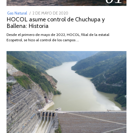
POSTED
Gas Natural
2 DE MAYO DE 2020
16
HOCOL asume control de Chuchupa y
ON
DE
Ballena: Historia
FEBRERO
DE
Desde el primero de mayo de 2022, HOCOL, filial de la estatal
2026
Ecopetrol, se hizo al control de los campos …