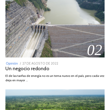
02
POSTED
Opinión
27 DE AGOSTO DE 2022
30
Un negocio redondo
ON
DE
AGOSTO
El de las tarifas de energía no es un tema nuevo en el país, pero cada vez
DE
deja en mayor …
2022