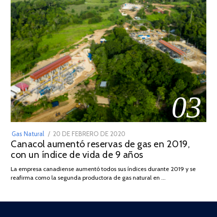
03
POSTED
Gas Natural
20 DE FEBRERO DE 2020
10
Canacol aumentó reservas de gas en 2019,
ON
DE
con un índice de vida de 9 años
JULIO
DE
La empresa canadiense aumentó todos sus índices durante 2019 y se
2025
reafirma como la segunda productora de gas natural en …