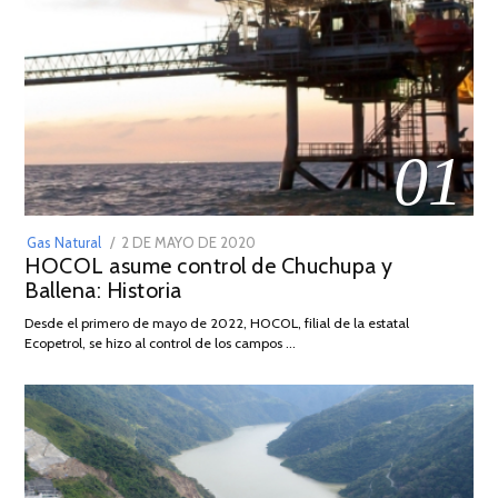
01
POSTED
Gas Natural
2 DE MAYO DE 2020
16
HOCOL asume control de Chuchupa y
ON
DE
Ballena: Historia
FEBRERO
DE
Desde el primero de mayo de 2022, HOCOL, filial de la estatal
2026
Ecopetrol, se hizo al control de los campos …