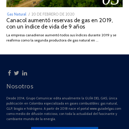
POSTED
Gas Natural
20 DE FEBRERO DE 2020
10
Canacol aumentó reservas de gas en 2019,
ON
DE
con un índice de vida de 9 años
JULIO
DE
La empresa canadiense aumentó todos sus índices durante 2019 y se
2025
reafirma como la segunda productora de gas natural en …
Nosotros
Desde 2014, Grupo Comunicar edita anualmente la GUÍA DEL GAS, única
publicación en Colombia especializada en gases combustibles: gas natural,
GLP, biogás e hidrógeno. A partir de 2018 nace el portal www.guiadelgas.com
como medio de difusión noticioso, con toda la actualidad del fascinante y
cambiante mundo de la energía.