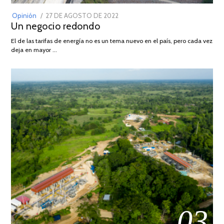
POSTED
Opinión
27 DE AGOSTO DE 2022
30
Un negocio redondo
ON
DE
AGOSTO
El de las tarifas de energía no es un tema nuevo en el país, pero cada vez
DE
deja en mayor …
2022
03