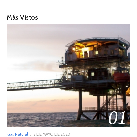
Más Vistos
01
POSTED
Gas Natural
2 DE MAYO DE 2020
16