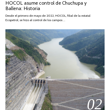
HOCOL asume control de Chuchupa y
ON
DE
Ballena: Historia
FEBRERO
DE
Desde el primero de mayo de 2022, HOCOL, filial de la estatal
2026
Ecopetrol, se hizo al control de los campos …
02