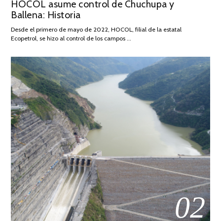
HOCOL asume control de Chuchupa y
ON
DE
Ballena: Historia
FEBRERO
DE
Desde el primero de mayo de 2022, HOCOL, filial de la estatal
2026
Ecopetrol, se hizo al control de los campos …
02