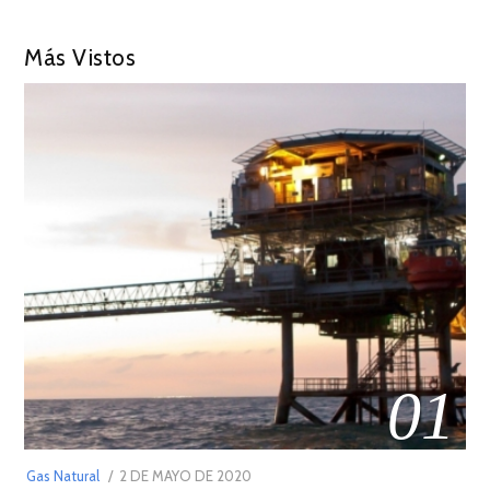
Más Vistos
01
POSTED
Gas Natural
2 DE MAYO DE 2020
16