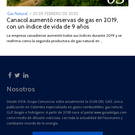
POSTED
Gas Natural
20 DE FEBRERO DE 2020
10
Canacol aumentó reservas de gas en 2019,
ON
DE
con un índice de vida de 9 años
JULIO
DE
La empresa canadiense aumentó todos sus índices durante 2019 y se
2025
reafirma como la segunda productora de gas natural en …
Nosotros
Desde 2014, Grupo Comunicar edita anualmente la GUÍA DEL GAS, única
publicación en Colombia especializada en gases combustibles: gas natural,
GLP, biogás e hidrógeno. A partir de 2018 nace el portal www.guiadelgas.com
como medio de difusión noticioso, con toda la actualidad del fascinante y
cambiante mundo de la energía.