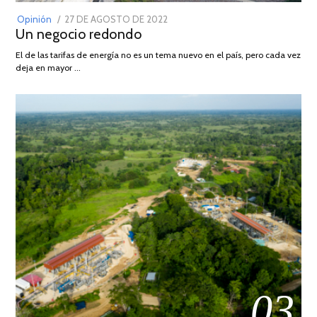
POSTED
Opinión
27 DE AGOSTO DE 2022
30
Un negocio redondo
ON
DE
AGOSTO
El de las tarifas de energía no es un tema nuevo en el país, pero cada vez
DE
deja en mayor …
2022
03