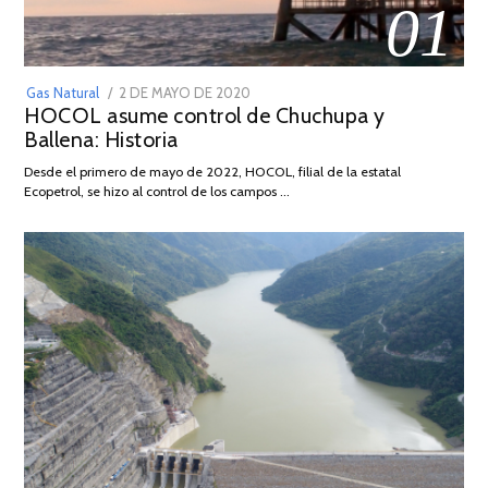
01
POSTED
Gas Natural
2 DE MAYO DE 2020
16
HOCOL asume control de Chuchupa y
ON
DE
Ballena: Historia
FEBRERO
DE
Desde el primero de mayo de 2022, HOCOL, filial de la estatal
2026
Ecopetrol, se hizo al control de los campos …