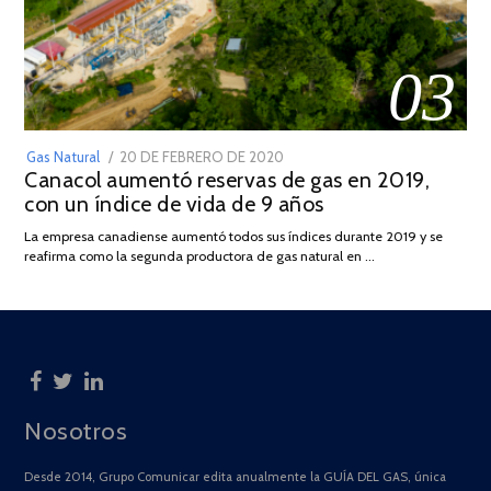
03
POSTED
Gas Natural
20 DE FEBRERO DE 2020
10
Canacol aumentó reservas de gas en 2019,
ON
DE
con un índice de vida de 9 años
JULIO
DE
La empresa canadiense aumentó todos sus índices durante 2019 y se
2025
reafirma como la segunda productora de gas natural en …
Nosotros
Desde 2014, Grupo Comunicar edita anualmente la GUÍA DEL GAS, única