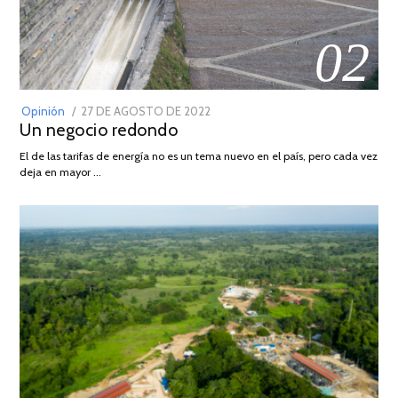
02
POSTED
Opinión
27 DE AGOSTO DE 2022
30
Un negocio redondo
ON
DE
AGOSTO
El de las tarifas de energía no es un tema nuevo en el país, pero cada vez
DE
deja en mayor …
2022