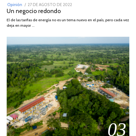
POSTED
Opinión
27 DE AGOSTO DE 2022
30
Un negocio redondo
ON
DE
AGOSTO
El de las tarifas de energía no es un tema nuevo en el país, pero cada vez
DE
deja en mayor …
2022
03