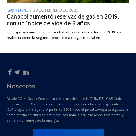
POSTED
Gas Natural
20 DE FEBRERO DE 2020
10
Canacol aumentó reservas de gas en 2019,
ON
DE
con un índice de vida de 9 años
JULIO
DE
La empresa canadiense aumentó todos sus índices durante 2019 y se
2025
reafirma como la segunda productora de gas natural en …
Nosotros
Desde 2014, Grupo Comunicar edita anualmente la GUÍA DEL GAS, única
publicación en Colombia especializada en gases combustibles: gas natural,
GLP, biogás e hidrógeno. A partir de 2018 nace el portal www.guiadelgas.com
como medio de difusión noticioso, con toda la actualidad del fascinante y
cambiante mundo de la energía.