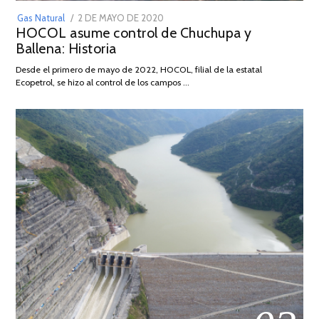
POSTED
Gas Natural
2 DE MAYO DE 2020
16
HOCOL asume control de Chuchupa y
ON
DE
Ballena: Historia
FEBRERO
DE
Desde el primero de mayo de 2022, HOCOL, filial de la estatal
2026
Ecopetrol, se hizo al control de los campos …