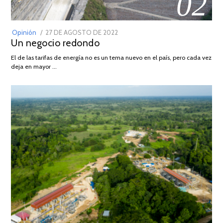
02
POSTED
Opinión
27 DE AGOSTO DE 2022
30
Un negocio redondo
ON
DE
AGOSTO
El de las tarifas de energía no es un tema nuevo en el país, pero cada vez
DE
deja en mayor …
2022