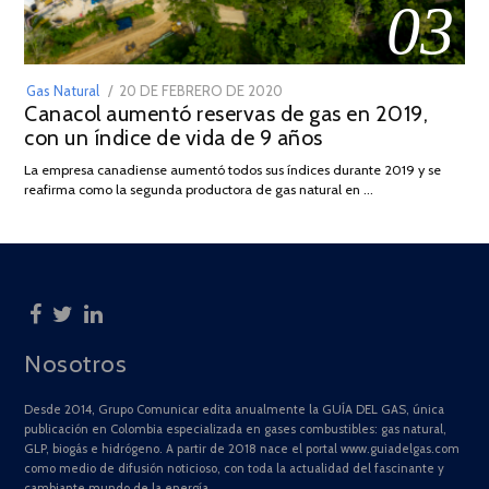
03
POSTED
Gas Natural
20 DE FEBRERO DE 2020
10
Canacol aumentó reservas de gas en 2019,
ON
DE
con un índice de vida de 9 años
JULIO
DE
La empresa canadiense aumentó todos sus índices durante 2019 y se
2025
reafirma como la segunda productora de gas natural en …
Nosotros
Desde 2014, Grupo Comunicar edita anualmente la GUÍA DEL GAS, única
publicación en Colombia especializada en gases combustibles: gas natural,
GLP, biogás e hidrógeno. A partir de 2018 nace el portal www.guiadelgas.com
como medio de difusión noticioso, con toda la actualidad del fascinante y
cambiante mundo de la energía.