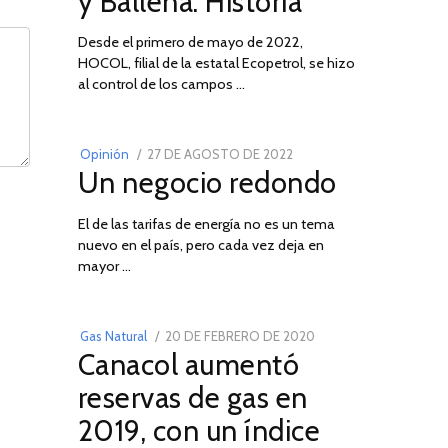
y Ballena: Historia
Desde el primero de mayo de 2022,
HOCOL, filial de la estatal Ecopetrol, se hizo
02
al control de los campos …
POSTED
Opinión
27 DE AGOSTO DE 2022
30
Un negocio redondo
ON
DE
AGOSTO
El de las tarifas de energía no es un tema
DE
nuevo en el país, pero cada vez deja en
2022
03
mayor …
POSTED
Gas Natural
20 DE FEBRERO DE 2020
10
Canacol aumentó
ON
DE
JULIO
reservas de gas en
DE
2019, con un índice
2025