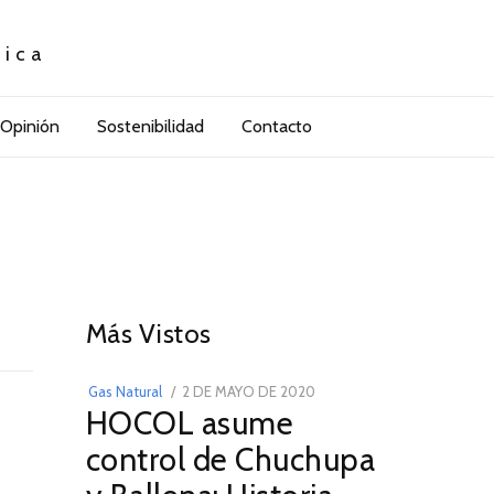
tica
Opinión
Sostenibilidad
Contacto
01
Más Vistos
POSTED
Gas Natural
2 DE MAYO DE 2020
16
HOCOL asume
ON
DE
FEBRERO
control de Chuchupa
DE
2026