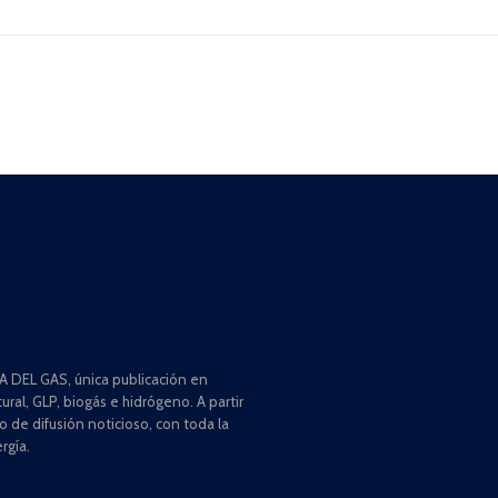
 DEL GAS, única publicación en
ral, GLP, biogás e hidrógeno. A partir
de difusión noticioso, con toda la
rgía.