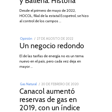
y Ballena: Historia
Desde el primero de mayo de 2022,
HOCOL, filial de la estatal Ecopetrol, se hizo
02
al control de los campos …
POSTED
Opinión
27 DE AGOSTO DE 2022
30
Un negocio redondo
ON
DE
AGOSTO
El de las tarifas de energía no es un tema
DE
nuevo en el país, pero cada vez deja en
2022
03
mayor …
POSTED
Gas Natural
20 DE FEBRERO DE 2020
10
Canacol aumentó
ON
DE
JULIO
reservas de gas en
DE
2019, con un índice
2025