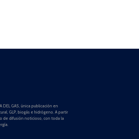
 DEL GAS, única publicación en
ral, GLP, biogás e hidrógeno. A partir
de difusión noticioso, con toda la
rgía.