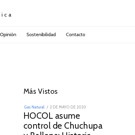
tica
Opinión
Sostenibilidad
Contacto
3
01
Más Vistos
POSTED
Gas Natural
2 DE MAYO DE 2020
16
HOCOL asume
ON
DE
FEBRERO
control de Chuchupa
DE
2026