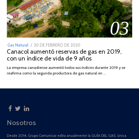
03
POSTED
Gas Natural
20 DE FEBRERO DE 2020
10
Canacol aumentó reservas de gas en 2019,
ON
DE
con un índice de vida de 9 años
JULIO
DE
La empresa canadiense aumentó todos sus índices durante 2019 y se
2025
reafirma como la segunda productora de gas natural en …
Nosotros
Desde 2014, Grupo Comunicar edita anualmente la GUÍA DEL GAS, única