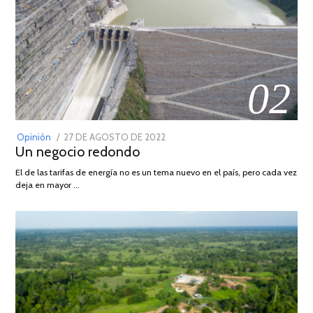
02
POSTED
Opinión
27 DE AGOSTO DE 2022
30
Un negocio redondo
ON
DE
AGOSTO
El de las tarifas de energía no es un tema nuevo en el país, pero cada vez
DE
deja en mayor …
2022