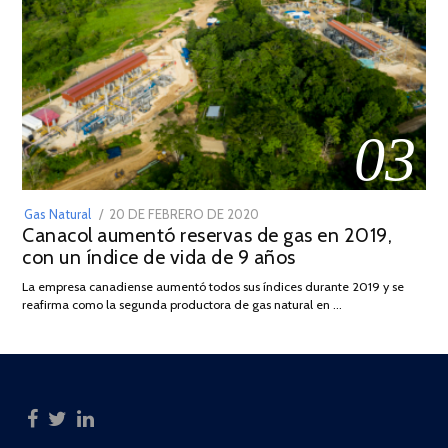
03
POSTED
Gas Natural
20 DE FEBRERO DE 2020
10
Canacol aumentó reservas de gas en 2019,
ON
DE
con un índice de vida de 9 años
JULIO
DE
La empresa canadiense aumentó todos sus índices durante 2019 y se
2025
reafirma como la segunda productora de gas natural en …