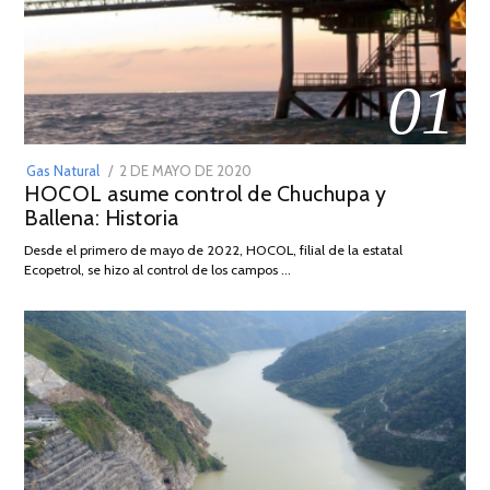
01
POSTED
Gas Natural
2 DE MAYO DE 2020
16
HOCOL asume control de Chuchupa y
ON
DE
Ballena: Historia
FEBRERO
DE
Desde el primero de mayo de 2022, HOCOL, filial de la estatal
2026
Ecopetrol, se hizo al control de los campos …