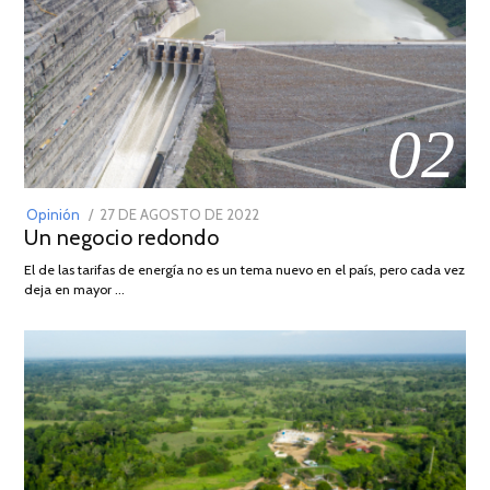
02
POSTED
Opinión
27 DE AGOSTO DE 2022
30
Un negocio redondo
ON
DE
AGOSTO
El de las tarifas de energía no es un tema nuevo en el país, pero cada vez
DE
deja en mayor …
2022