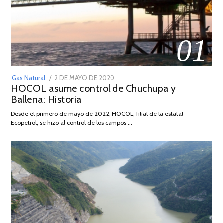
01
POSTED
Gas Natural
2 DE MAYO DE 2020
16
HOCOL asume control de Chuchupa y
ON
DE
Ballena: Historia
FEBRERO
DE
Desde el primero de mayo de 2022, HOCOL, filial de la estatal
2026
Ecopetrol, se hizo al control de los campos …