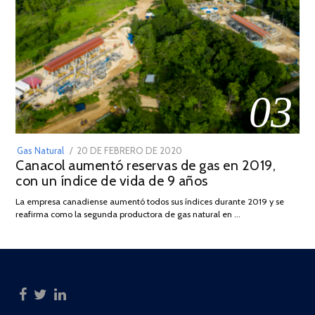
03
POSTED
Gas Natural
20 DE FEBRERO DE 2020
10
Canacol aumentó reservas de gas en 2019,
ON
DE
con un índice de vida de 9 años
JULIO
DE
La empresa canadiense aumentó todos sus índices durante 2019 y se
2025
reafirma como la segunda productora de gas natural en …