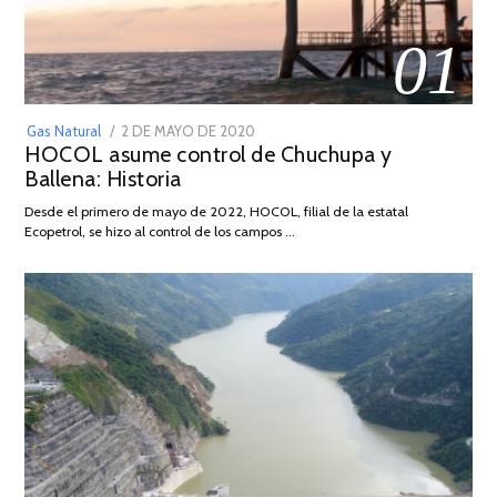
01
POSTED
Gas Natural
2 DE MAYO DE 2020
16
HOCOL asume control de Chuchupa y
ON
DE
Ballena: Historia
FEBRERO
DE
Desde el primero de mayo de 2022, HOCOL, filial de la estatal
2026
Ecopetrol, se hizo al control de los campos …