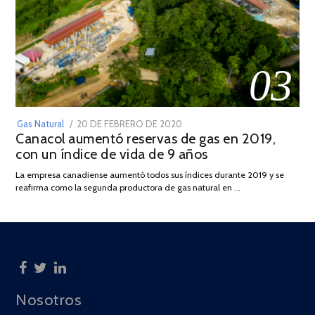
03
POSTED
Gas Natural
20 DE FEBRERO DE 2020
10
Canacol aumentó reservas de gas en 2019,
ON
DE
con un índice de vida de 9 años
JULIO
DE
La empresa canadiense aumentó todos sus índices durante 2019 y se
2025
reafirma como la segunda productora de gas natural en …
Nosotros