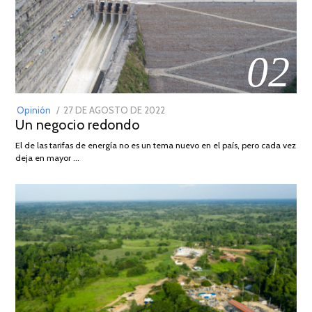
02
POSTED
Opinión
27 DE AGOSTO DE 2022
30
Un negocio redondo
ON
DE
AGOSTO
El de las tarifas de energía no es un tema nuevo en el país, pero cada vez
DE
deja en mayor …
2022