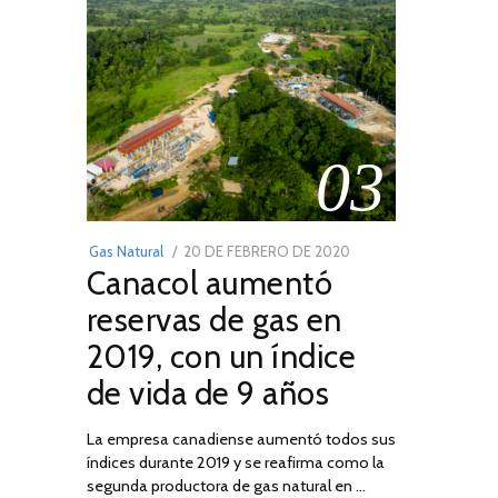
03
POSTED
Gas Natural
20 DE FEBRERO DE 2020
10
Canacol aumentó
ON
DE
JULIO
reservas de gas en
DE
2019, con un índice
2025
de vida de 9 años
La empresa canadiense aumentó todos sus
índices durante 2019 y se reafirma como la
segunda productora de gas natural en …