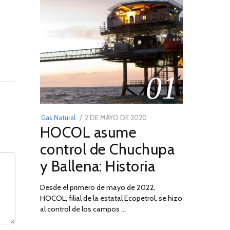
01
POSTED
Gas Natural
2 DE MAYO DE 2020
16
HOCOL asume
ON
DE
FEBRERO
control de Chuchupa
DE
y Ballena: Historia
2026
Desde el primero de mayo de 2022,
HOCOL, filial de la estatal Ecopetrol, se hizo
al control de los campos …