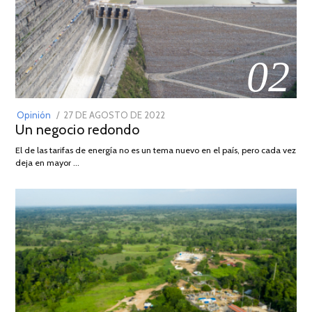
02
POSTED
Opinión
27 DE AGOSTO DE 2022
30
Un negocio redondo
ON
DE
AGOSTO
El de las tarifas de energía no es un tema nuevo en el país, pero cada vez
DE
deja en mayor …
2022