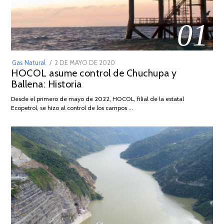
01
POSTED
Gas Natural
2 DE MAYO DE 2020
16
HOCOL asume control de Chuchupa y
ON
DE
Ballena: Historia
FEBRERO
DE
Desde el primero de mayo de 2022, HOCOL, filial de la estatal
2026
Ecopetrol, se hizo al control de los campos …