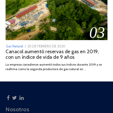
03
POSTED
Gas Natural
20 DE FEBRERO DE 2020
10
Canacol aumentó reservas de gas en 2019,
ON
DE
con un índice de vida de 9 años
JULIO
DE
La empresa canadiense aumentó todos sus índices durante 2019 y se
2025
reafirma como la segunda productora de gas natural en …
Nosotros