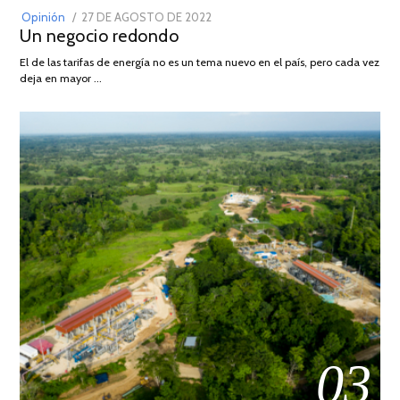
POSTED
Opinión
27 DE AGOSTO DE 2022
30
Un negocio redondo
ON
DE
AGOSTO
El de las tarifas de energía no es un tema nuevo en el país, pero cada vez
DE
deja en mayor …
2022
03