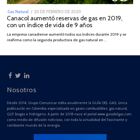
POSTED
Gas Natural
20 DE FEBRERO DE 2020
10
Canacol aumentó reservas de gas en 2019,
ON
DE
con un índice de vida de 9 años
JULIO
DE
La empresa canadiense aumentó todos sus índices durante 2019 y se
2025
reafirma como la segunda productora de gas natural en …
Nosotros
Desde 2014, Grupo Comunicar edita anualmente la GUÍA DEL GAS, única
publicación en Colombia especializada en gases combustibles: gas natural,
GLP, biogás e hidrógeno. A partir de 2018 nace el portal www.guiadelgas.com
como medio de difusión noticioso, con toda la actualidad del fascinante y
cambiante mundo de la energía.