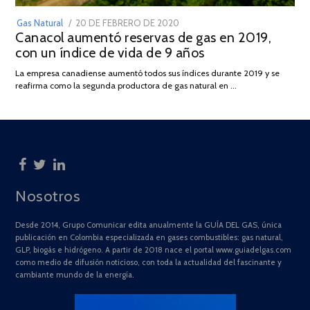
POSTED
Gas Natural
20 DE FEBRERO DE 2020
10
Canacol aumentó reservas de gas en 2019,
ON
DE
con un índice de vida de 9 años
JULIO
DE
La empresa canadiense aumentó todos sus índices durante 2019 y se
2025
reafirma como la segunda productora de gas natural en …
Nosotros
Desde 2014, Grupo Comunicar edita anualmente la GUÍA DEL GAS, única
publicación en Colombia especializada en gases combustibles: gas natural,
GLP, biogás e hidrógeno. A partir de 2018 nace el portal www.guiadelgas.com
como medio de difusión noticioso, con toda la actualidad del fascinante y
cambiante mundo de la energía.