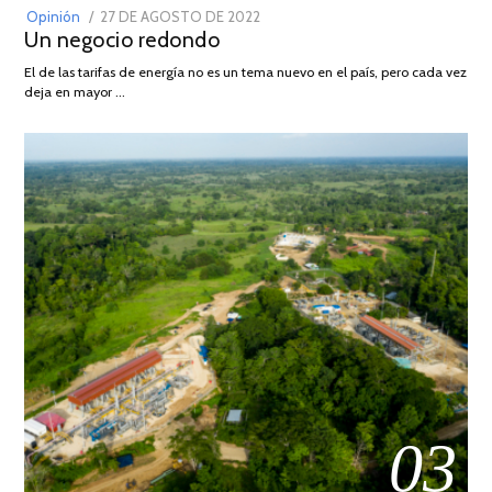
POSTED
Opinión
27 DE AGOSTO DE 2022
30
Un negocio redondo
ON
DE
AGOSTO
El de las tarifas de energía no es un tema nuevo en el país, pero cada vez
DE
deja en mayor …
2022
03