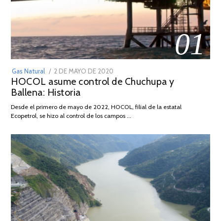
01
POSTED
Gas Natural
2 DE MAYO DE 2020
16
HOCOL asume control de Chuchupa y
ON
DE
Ballena: Historia
FEBRERO
DE
Desde el primero de mayo de 2022, HOCOL, filial de la estatal
2026
Ecopetrol, se hizo al control de los campos …