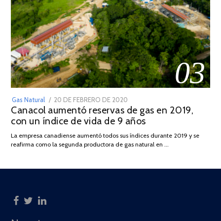
03
POSTED
Gas Natural
20 DE FEBRERO DE 2020
10
Canacol aumentó reservas de gas en 2019,
ON
DE
con un índice de vida de 9 años
JULIO
DE
La empresa canadiense aumentó todos sus índices durante 2019 y se
2025
reafirma como la segunda productora de gas natural en …