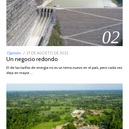
02
POSTED
Opinión
27 DE AGOSTO DE 2022
30
Un negocio redondo
ON
DE
AGOSTO
El de las tarifas de energía no es un tema nuevo en el país, pero cada vez
DE
deja en mayor …
2022