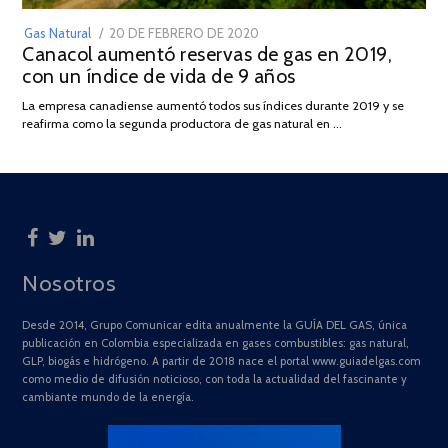
POSTED
Gas Natural
20 DE FEBRERO DE 2020
10
Canacol aumentó reservas de gas en 2019,
ON
DE
con un índice de vida de 9 años
JULIO
DE
La empresa canadiense aumentó todos sus índices durante 2019 y se
2025
reafirma como la segunda productora de gas natural en …
Nosotros
Desde 2014, Grupo Comunicar edita anualmente la GUÍA DEL GAS, única
publicación en Colombia especializada en gases combustibles: gas natural,
GLP, biogás e hidrógeno. A partir de 2018 nace el portal www.guiadelgas.com
como medio de difusión noticioso, con toda la actualidad del fascinante y
cambiante mundo de la energía.