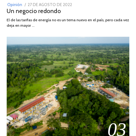
POSTED
Opinión
27 DE AGOSTO DE 2022
30
Un negocio redondo
ON
DE
AGOSTO
El de las tarifas de energía no es un tema nuevo en el país, pero cada vez
DE
deja en mayor …
2022
03