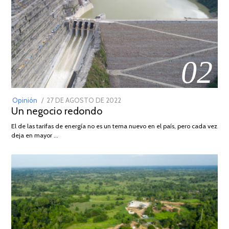
02
POSTED
Opinión
27 DE AGOSTO DE 2022
30
Un negocio redondo
ON
DE
AGOSTO
El de las tarifas de energía no es un tema nuevo en el país, pero cada vez
DE
deja en mayor …
2022