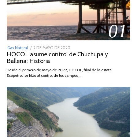
01
POSTED
Gas Natural
2 DE MAYO DE 2020
16
HOCOL asume control de Chuchupa y
ON
DE
Ballena: Historia
FEBRERO
DE
Desde el primero de mayo de 2022, HOCOL, filial de la estatal
2026
Ecopetrol, se hizo al control de los campos …