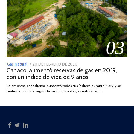
03
POSTED
Gas Natural
20 DE FEBRERO DE 2020
10
Canacol aumentó reservas de gas en 2019,
ON
DE
con un índice de vida de 9 años
JULIO
DE
La empresa canadiense aumentó todos sus índices durante 2019 y se
2025
reafirma como la segunda productora de gas natural en …