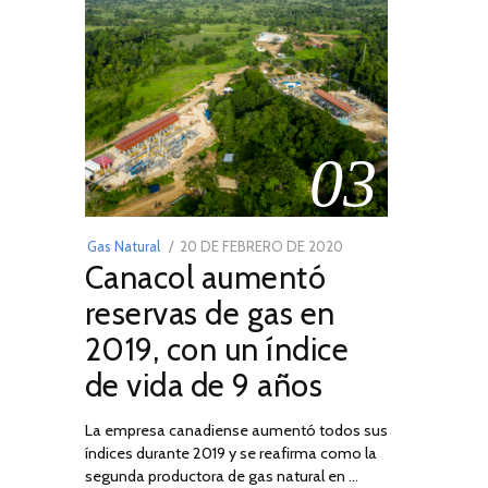
03
POSTED
Gas Natural
20 DE FEBRERO DE 2020
10
Canacol aumentó
ON
DE
JULIO
reservas de gas en
DE
2019, con un índice
2025
de vida de 9 años
La empresa canadiense aumentó todos sus
índices durante 2019 y se reafirma como la
segunda productora de gas natural en …