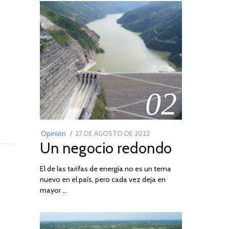
02
POSTED
Opinión
27 DE AGOSTO DE 2022
30
Un negocio redondo
ON
DE
AGOSTO
El de las tarifas de energía no es un tema
DE
nuevo en el país, pero cada vez deja en
2022
mayor …