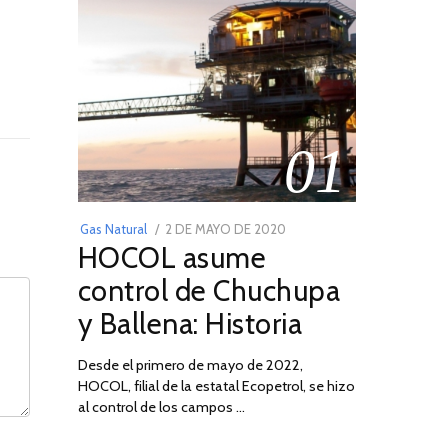
01
POSTED
Gas Natural
2 DE MAYO DE 2020
16
HOCOL asume
ON
DE
FEBRERO
control de Chuchupa
DE
y Ballena: Historia
2026
Desde el primero de mayo de 2022,
HOCOL, filial de la estatal Ecopetrol, se hizo
al control de los campos …