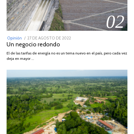
02
POSTED
Opinión
27 DE AGOSTO DE 2022
30
Un negocio redondo
ON
DE
AGOSTO
El de las tarifas de energía no es un tema nuevo en el país, pero cada vez
DE
deja en mayor …
2022