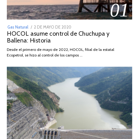
01
POSTED
Gas Natural
2 DE MAYO DE 2020
16
HOCOL asume control de Chuchupa y
ON
DE
Ballena: Historia
FEBRERO
DE
Desde el primero de mayo de 2022, HOCOL, filial de la estatal
2026
Ecopetrol, se hizo al control de los campos …