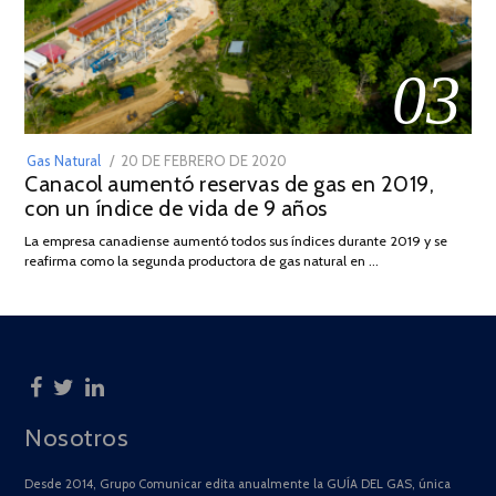
03
POSTED
Gas Natural
20 DE FEBRERO DE 2020
10
Canacol aumentó reservas de gas en 2019,
ON
DE
con un índice de vida de 9 años
JULIO
DE
La empresa canadiense aumentó todos sus índices durante 2019 y se
2025
reafirma como la segunda productora de gas natural en …
Nosotros
Desde 2014, Grupo Comunicar edita anualmente la GUÍA DEL GAS, única