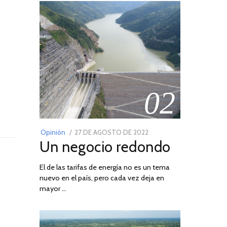
02
POSTED
Opinión
27 DE AGOSTO DE 2022
30
Un negocio redondo
ON
DE
AGOSTO
El de las tarifas de energía no es un tema
DE
nuevo en el país, pero cada vez deja en
2022
mayor …