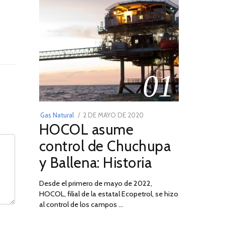
01
POSTED
Gas Natural
2 DE MAYO DE 2020
16
HOCOL asume
ON
DE
FEBRERO
control de Chuchupa
DE
y Ballena: Historia
2026
Desde el primero de mayo de 2022,
HOCOL, filial de la estatal Ecopetrol, se hizo
al control de los campos …