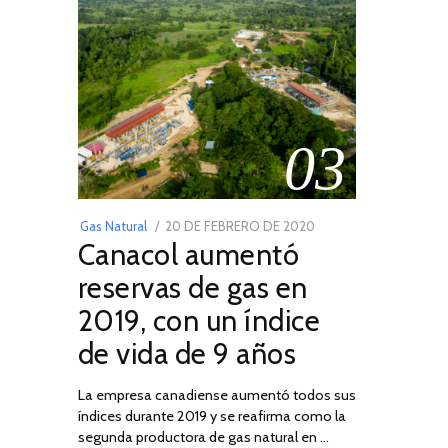
03
POSTED
Gas Natural
20 DE FEBRERO DE 2020
10
Canacol aumentó
ON
DE
JULIO
reservas de gas en
DE
2019, con un índice
2025
de vida de 9 años
La empresa canadiense aumentó todos sus
índices durante 2019 y se reafirma como la
segunda productora de gas natural en …